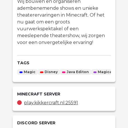
Wij bouwen en organiseren
adembenemende shows en unieke
theaterervaringen in Minecraft. Of het
nu gaat om een groots
vuurwerkspektakel of een
meeslepende theatershow, wij zorgen
voor een onvergetelijke ervaring!
TAGS
Magic
Disney
Java Editon
Magical
Ci
MINECRAFT
SERVER
play.kikkercraft.nl
:25591
DISCORD SERVER